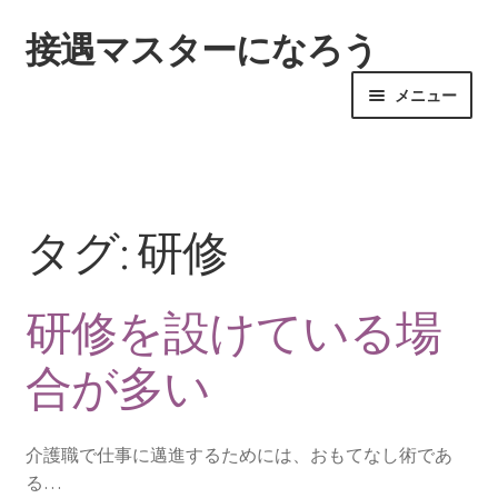
接遇マスターになろう
ナ
コ
ビ
ン
メニュー
ゲ
テ
ー
ン
ホーム
シ
ツ
ョ
へ
サイトマップ
ン
ス
タグ:
研修
へ
キ
ス
ッ
忙しい夜勤時こそ気をつけたい接遇
キ
プ
研修を設けている場
ッ
立ち振る舞いと言葉遣いが大切
プ
合が多い
研修を設けている場合が多い
介護職で仕事に邁進するためには、おもてなし術であ
る…